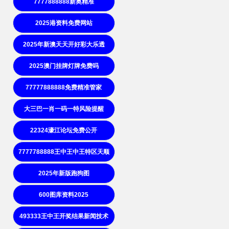
7777888888新奥精准
2025港资料免费网站
2025年新澳天天开好彩大乐透
2025澳门挂牌灯牌免费吗
77777888888免费精准管家
大三巴一肖一码一特风险提醒
22324濠江论坛免费公开
7777788888王中王中王特区天顺
2025年新版跑狗图
600图库资料2025
493333王中王开奖结果新闻技术