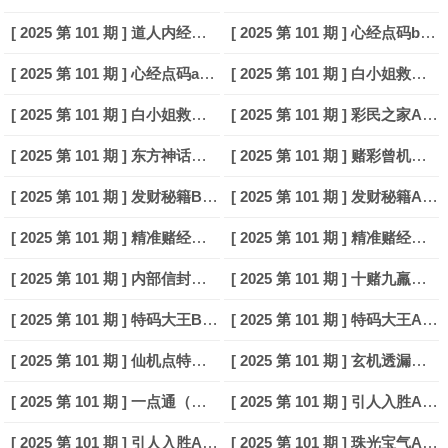
[ 2025 第 101 期 ] 道人内经（新图）
[ 2025 第 101 期 ] 心经点码b（新图）
[ 2025 第 101 期 ] 心经点码a（新图）
[ 2025 第 101 期 ] 白小姐救世民B（新图）
[ 2025 第 101 期 ] 白小姐救世民A（新图）
[ 2025 第 101 期 ] 彩民之家A（新图）
[ 2025 第 101 期 ] 东方神话（新图）
[ 2025 第 101 期 ] 赌彩曾机（新图）
[ 2025 第 101 期 ] 发财秘籍B（新图）
[ 2025 第 101 期 ] 发财秘籍A（新图）
[ 2025 第 101 期 ] 精准赌经报B（新图）
[ 2025 第 101 期 ] 精准赌经报A（新图）
[ 2025 第 101 期 ] 内部信封料（新图）
[ 2025 第 101 期 ] 十赌九羸（新图）
[ 2025 第 101 期 ] 特码大王B（新图）
[ 2025 第 101 期 ] 特码大王A（新图）
[ 2025 第 101 期 ] 仙机点特（新图）
[ 2025 第 101 期 ] 玄机透漏（新图）
[ 2025 第 101 期 ] 一点通（新图）
[ 2025 第 101 期 ] 引人入胜A（新图）
[ 2025 第 101 期 ] 引人入胜A（新图）
[ 2025 第 101 期 ] 珠光宝气A（新图）