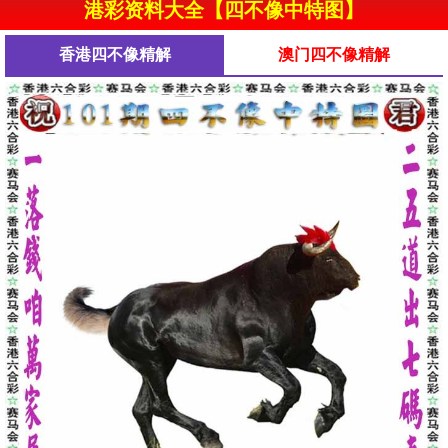
港彩资料大全【四不像中特图】
香港四不像精解
澳门四不像精解