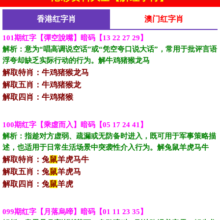
香港红字肖
澳门红字肖
101期红字【彈空說嘴】暗码【13 22 27 29】
解析：意为“唱高调说空话”或“凭空夸口说大话”，常用于批评言语
浮夸却缺乏实际行动的行为。解牛鸡猪猴龙马
解取特肖：牛鸡猪猴龙马
解取五肖：牛鸡猪猴龙
解取四肖：牛鸡猪猴
100期红字【乘虛而入】暗码【05 17 24 41】
解析：指趁对方虚弱、疏漏或无防备时进入，既可用于军事策略描
述，也适用于日常生活场景中突袭性介入行为。解兔鼠羊虎马牛
解取特肖：兔
鼠
羊虎马牛
解取五肖：兔
鼠
羊虎马
解取四肖：兔
鼠
羊虎
099期红字【月落烏啼】暗码【01 11 23 35】