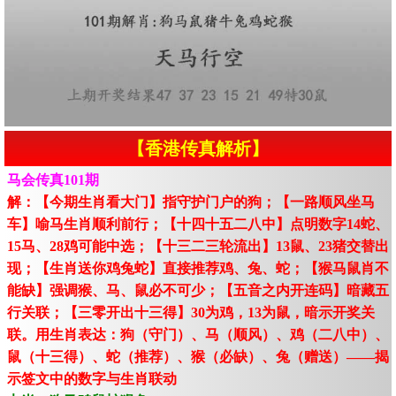
【香港传真解析】
马会传真101期
解：【今期生肖看大门】指守护门户的狗；【一路顺风坐马
车】喻马生肖顺利前行；【十四十五二八中】点明数字14蛇、
15马、28鸡可能中选；【十三二三轮流出】13鼠、23猪交替出
现；【生肖送你鸡兔蛇】直接推荐鸡、兔、蛇；【猴马鼠肖不
能缺】强调猴、马、鼠必不可少；【五音之内开连码】暗藏五
行关联；【三零开出十三得】30为鸡，13为鼠，暗示开奖关
联。用生肖表达：狗（守门）、马（顺风）、鸡（二八中）、
鼠（十三得）、蛇（推荐）、猴（必缺）、兔（赠送）——揭
示签文中的数字与生肖联动