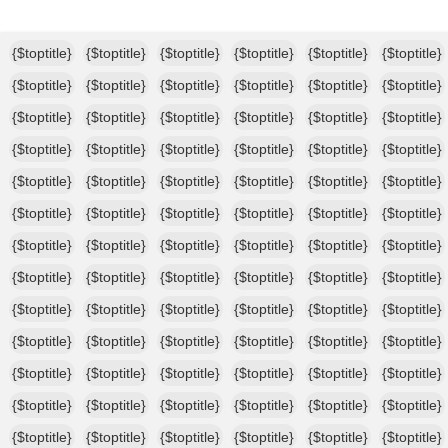
{$toptitle}
{$toptitle}
{$toptitle}
{$toptitle}
{$toptitle}
{$toptitle}
{$toptitle}
{$toptitle}
{$toptitle}
{$toptitle}
{$toptitle}
{$toptitle}
{$toptitle}
{$toptitle}
{$toptitle}
{$toptitle}
{$toptitle}
{$toptitle}
{$toptitle}
{$toptitle}
{$toptitle}
{$toptitle}
{$toptitle}
{$toptitle}
{$toptitle}
{$toptitle}
{$toptitle}
{$toptitle}
{$toptitle}
{$toptitle}
{$toptitle}
{$toptitle}
{$toptitle}
{$toptitle}
{$toptitle}
{$toptitle}
{$toptitle}
{$toptitle}
{$toptitle}
{$toptitle}
{$toptitle}
{$toptitle}
{$toptitle}
{$toptitle}
{$toptitle}
{$toptitle}
{$toptitle}
{$toptitle}
{$toptitle}
{$toptitle}
{$toptitle}
{$toptitle}
{$toptitle}
{$toptitle}
{$toptitle}
{$toptitle}
{$toptitle}
{$toptitle}
{$toptitle}
{$toptitle}
{$toptitle}
{$toptitle}
{$toptitle}
{$toptitle}
{$toptitle}
{$toptitle}
{$toptitle}
{$toptitle}
{$toptitle}
{$toptitle}
{$toptitle}
{$toptitle}
{$toptitle}
{$toptitle}
{$toptitle}
{$toptitle}
{$toptitle}
{$toptitle}