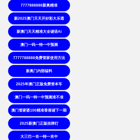
7777888888新奥精准
新2025澳门天天开好彩大乐透
新澳门天天精准大全谜语Ai
澳门一码一特一中预测
7777788888免费管家使用方法
新奥门内部猛料
2025年澳门正版免费资本车
澳门一码一特一中预测准不准
澳门管家婆100精准香港谜下一期
2025新澳门正版挂牌灯
大三巴一肖一特一肖中