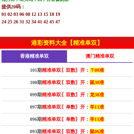
提供20码：
01 02 03 06 08 12 13 15 18 19
24 25 26 31 32 34 41 42 45 47
港彩资料大全【精准单双】
香港精准单双
澳门精准单双
101期
精准单双〖双数〗开：
？00准
100期
精准单双〖双数〗开：
鼠30准
099期
精准单双〖双数〗开：
龙38准
097期
精准单双〖单数〗开：
羊11准
096期
精准单双〖单数〗开：
羊11准
093期
精准单双〖双数〗开：
鼠06准